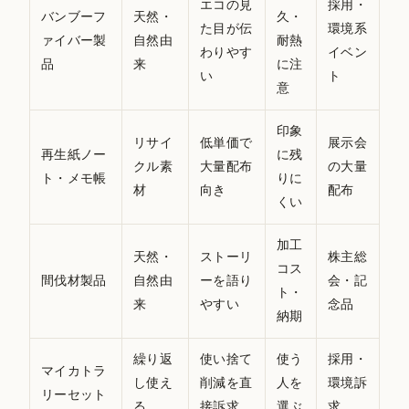
エコの見
採用・
バンブーフ
天然・
久・
た目が伝
環境系
ァイバー製
自然由
耐熱
わりやす
イベン
品
来
に注
い
ト
意
印象
リサイ
低単価で
展示会
再生紙ノー
に残
クル素
大量配布
の大量
ト・メモ帳
りに
材
向き
配布
くい
加工
天然・
ストーリ
株主総
コス
間伐材製品
自然由
ーを語り
会・記
ト・
来
やすい
念品
納期
繰り返
使い捨て
使う
採用・
マイカトラ
し使え
削減を直
人を
環境訴
リーセット
る
接訴求
選ぶ
求