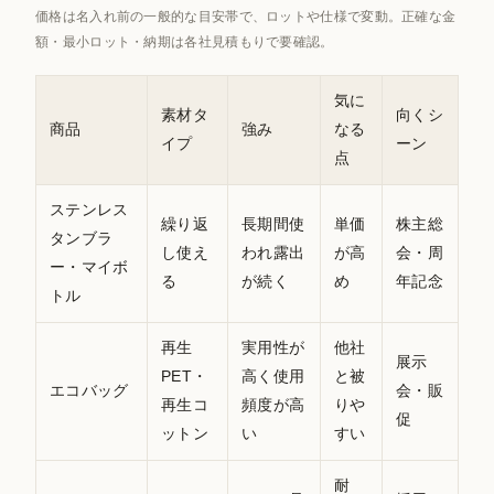
価格は名入れ前の一般的な目安帯で、ロットや仕様で変動。正確な金
額・最小ロット・納期は各社見積もりで要確認。
気に
素材タ
向くシ
商品
強み
なる
イプ
ーン
点
ステンレス
繰り返
長期間使
単価
株主総
タンブラ
し使え
われ露出
が高
会・周
ー・マイボ
る
が続く
め
年記念
トル
再生
実用性が
他社
展示
PET・
高く使用
と被
エコバッグ
会・販
再生コ
頻度が高
りや
促
ットン
い
すい
耐