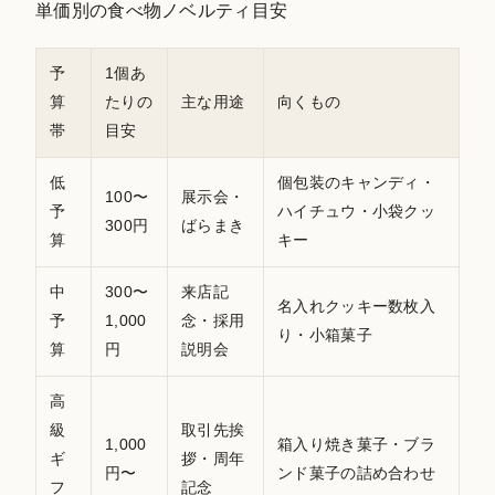
単価別の食べ物ノベルティ目安
予
1個あ
算
たりの
主な用途
向くもの
帯
目安
低
個包装のキャンディ・
100〜
展示会・
予
ハイチュウ・小袋クッ
300円
ばらまき
算
キー
中
300〜
来店記
名入れクッキー数枚入
予
1,000
念・採用
り・小箱菓子
算
円
説明会
高
級
取引先挨
1,000
箱入り焼き菓子・ブラ
ギ
拶・周年
円〜
ンド菓子の詰め合わせ
フ
記念