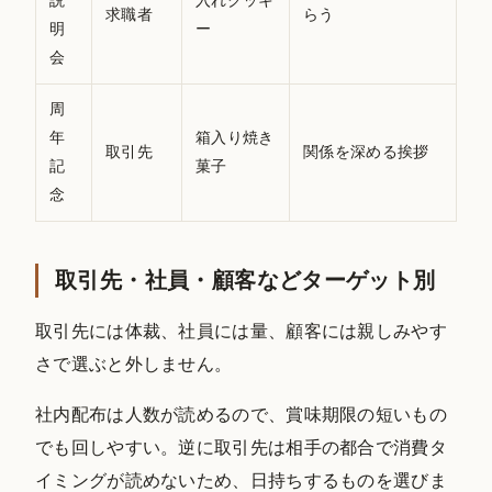
説
入れクッキ
求職者
らう
明
ー
会
周
年
箱入り焼き
取引先
関係を深める挨拶
記
菓子
念
取引先・社員・顧客などターゲット別
取引先には体裁、社員には量、顧客には親しみやす
さで選ぶと外しません。
社内配布は人数が読めるので、賞味期限の短いもの
でも回しやすい。逆に取引先は相手の都合で消費タ
イミングが読めないため、日持ちするものを選びま