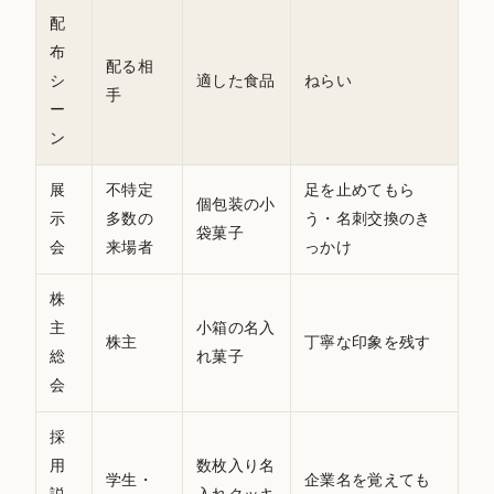
配
布
配る相
シ
適した食品
ねらい
手
ー
ン
展
不特定
足を止めてもら
個包装の小
示
多数の
う・名刺交換のき
袋菓子
会
来場者
っかけ
株
主
小箱の名入
株主
丁寧な印象を残す
総
れ菓子
会
採
用
数枚入り名
学生・
企業名を覚えても