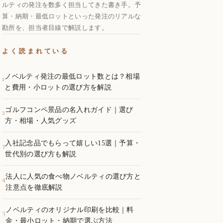
ルティの発注を数多く担当してきた書き手。予
算・納期・最低ロットといった発注のリアルな
勘所を、担当者目線で解説します。
よく読まれている
ノベルティ発注の最低ロット数とは？相場
1
と費用・小ロットの選び方を解説
ゴルフコンペ景品の名入れガイド｜選び
2
方・相場・人気グッズ
入社記念品でもらって嬉しい15選｜予算・
3
世代別の選び方も解説
法人に人気の食べ物ノベルティの選び方と
4
注意点を徹底解説
ノベルティのオリジナル印刷を比較｜料
5
金・最小ロット・納期で選ぶ方法