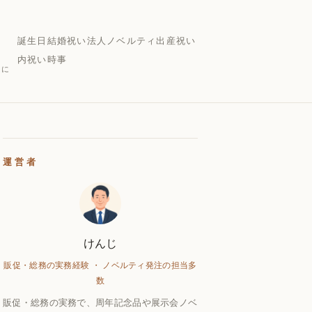
誕生日
結婚祝い
法人ノベルティ
出産祝い
内祝い
時事
的に
運営者
けんじ
販促・総務の実務経験 ・ ノベルティ発注の担当多
数
販促・総務の実務で、周年記念品や展示会ノベ