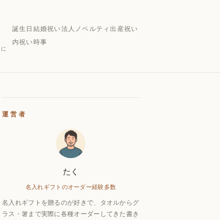
誕生日
結婚祝い
法人ノベルティ
出産祝い
内祝い
時事
的に
運営者
たく
名入れギフトのオーダー経験多数
名入れギフトを贈るのが好きで、タオルからグ
ラス・箸まで実際に各種オーダーしてきた書き