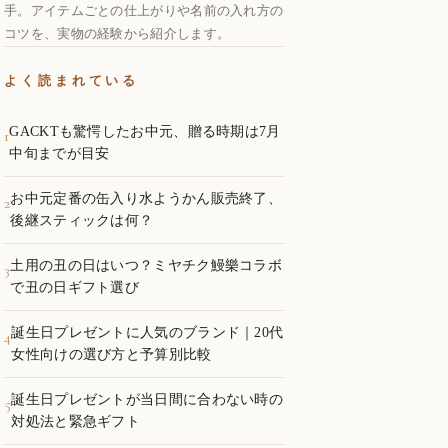
手。アイテムごとの仕上がりや名前の入れ方の
コツを、実物の経験から紹介します。
よく読まれている
GACKTも驚愕したお中元、贈る時期は7月
1
中旬までが目安
お中元定番の缶入り水ようかん販売終了、
2
後継スティックは何？
土用の丑の日はいつ？ミヤチク鰻樂コラボ
3
で丑の日ギフト選び
誕生日プレゼントに人気のブランド｜20代
4
女性向けの選び方と予算別比較
誕生日プレゼントが当日間に合わない時の
5
対処法と緊急ギフト