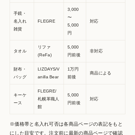
3,000
手鏡・
〜
名入れ
FLEGRE
対応
5,000
雑貨
円
リファ
5,000
タオル
非対応
(ReFa)
円前後
財布・
LIZDAYS/V
1万円
商品による
バッグ
anilla Bear
前後
FLEGRE/
キーケ
5,000
札幌革職人
対応
ース
円前後
館
※価格帯と名入れ可否は各商品ページの表記をもと
にした目安です。注文前に最新の商品ページで確認