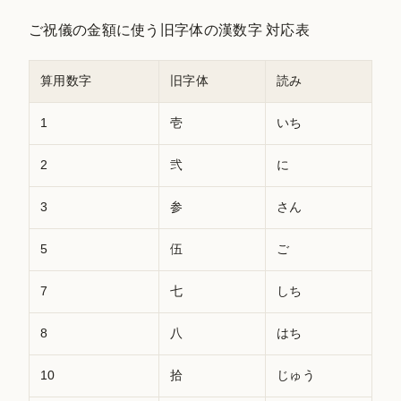
ご祝儀の金額に使う旧字体の漢数字 対応表
算用数字
旧字体
読み
1
壱
いち
2
弐
に
3
参
さん
5
伍
ご
7
七
しち
8
八
はち
10
拾
じゅう