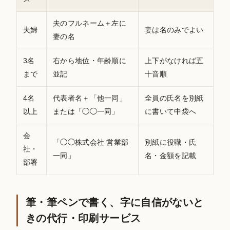
夫のフルネーム＋左に
夫婦
妻は名のみでよい
妻の名
3名
右から地位・年齢順に
上下がなければ五
まで
並記
十音順
4名
代表者名＋「他一同」
全員の氏名を別紙
以上
または「◯◯一同」
に書いて中袋へ
会
「◯◯株式会社 営業部
別紙に役職・氏
社・
一同」
名・金額を記載
部署
筆・筆ペンで書く、字に自信がないと
きの代行・印刷サービス