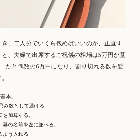
とき、二人分でいくら包めばいいのか、正直す
うと、夫婦で出席するご祝儀の相場は5万円が基
人」だと偶数の6万円になり、割り切れる数を避
す。
が基本。
は忌み数として避ける。
安を加算する。
、妻の名前を左に並べる。
るよう入れる。