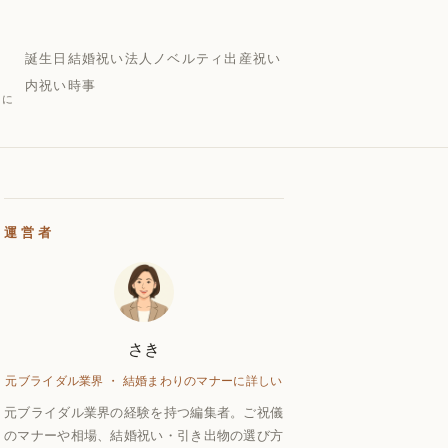
誕生日
結婚祝い
法人ノベルティ
出産祝い
内祝い
時事
的に
運営者
さき
元ブライダル業界 ・ 結婚まわりのマナーに詳しい
元ブライダル業界の経験を持つ編集者。ご祝儀
のマナーや相場、結婚祝い・引き出物の選び方