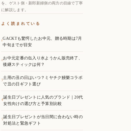
を、ゲスト側・新郎新婦側の両方の目線で丁寧
に解説します。
よく読まれている
GACKTも驚愕したお中元、贈る時期は7月
1
中旬までが目安
お中元定番の缶入り水ようかん販売終了、
2
後継スティックは何？
土用の丑の日はいつ？ミヤチク鰻樂コラボ
3
で丑の日ギフト選び
誕生日プレゼントに人気のブランド｜20代
4
女性向けの選び方と予算別比較
誕生日プレゼントが当日間に合わない時の
5
対処法と緊急ギフト