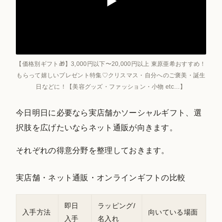
【価格別ギフト🎁】3,000円以下〜20,000円以上 東原亜希おすすめ！
もらって嬉しいプレゼント特集♡クリスマス・自分へのご褒美・誕生
日などに！【美容グッズ・ファッション・小物 etc…】
今日明日に必要なら実店舗かソーシャルギフト、選
択肢を広げたいならネット通販が向きます。
それぞれの得意分野を整理しておきます。
実店舗・ネット通販・オンラインギフトの比較
即日
ラッピング/
入手方法
向いている場面
入手
名入れ