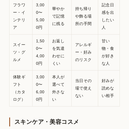
フラワ
3,00
記念日
華やか
持ち帰り
ー・イ
0〜
感を出
で記憶
や飾る場
ンテリ
5,00
したい
に残る
所の手間
ア
0円
人
1,50
お返し
甘い
スイー
アレルギ
0〜
を気遣
物・食
ツ・グ
ー・好み
4,00
わせに
が好き
ルメ
のリスク
0円
くい
な人
体験ギ
3,00
本人が
当日その
好みが
フト
0〜
選べて
場で使え
読めな
（カタ
6,00
外さな
ない
い相手
ログ）
0円
い
スキンケア・美容コスメ