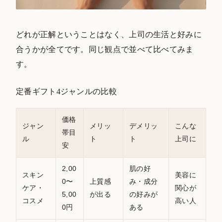
どれが正解ということはなく、上司の生活と好みに
合うかが全てです。同じ観点で並べて比べてみま
す。
定番ギフト4ジャンルの比較
価格
ジャン
メリッ
デメリッ
こんな
帯目
ル
ト
ト
上司に
安
2,00
肌の好
スキン
美容に
0〜
上質感
み・成分
ケア・
関心が
5,00
が出る
の好みが
コスメ
高い人
0円
ある