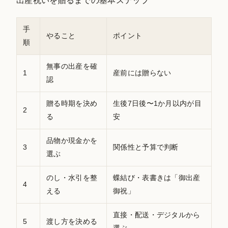
出産祝いを贈るまでの基本ステップ
手
やること
ポイント
順
無事の出産を確
1
産前には贈らない
認
贈る時期を決め
生後7日後〜1か月以内が目
2
る
安
品物か現金かを
3
関係性と予算で判断
選ぶ
のし・水引を整
蝶結び・表書きは「御出産
4
える
御祝」
直接・配送・デジタルから
5
渡し方を決める