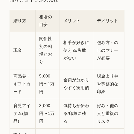
相場の
贈り方
メリット
デメリット
目安
関係性
相手が好きに
包み方・の
別の相
現金
使える/失敗
しのマナー
場どお
がない
が必要
り
商品券・
5,000
現金よりや
金額が分かり
ギフトカ
円〜1万
や事務的な
やすく実用的
ード
円
印象
育児アイ
3,000
気持ちが伝わ
好み・他の
テム(物
円〜1万
る/印象に残
人と重複の
品)
円
る
リスク