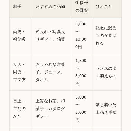
価格帯
相手
おすすめの品物
ひとこと
の目安
3,000
記念に残る
両親・
名入れ・写真入
〜
ものが喜ば
祖父母
りギフト、銘菓
10,00
れる
0円
1,500
友人・
おしゃれな洋菓
〜
センスのよ
同僚・
子、ジュース、
3,000
い消えもの
ママ友
タオル
円
3,000
目上・
上質なお茶、和
〜
落ち着いた
年配の
菓子、カタログ
5,000
上品さ重視
かた
ギフト
円