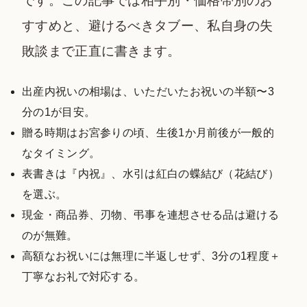
です。この記事では相手別・価格帯別のお
すすめと、避けるべきタブー、私自身の失
敗談まで正直に書きます。
出産内祝いの相場は、いただいたお祝いの半額〜3
分の1が目安。
贈る時期はお宮参りの頃、生後1か月前後が一般的
なタイミング。
表書きは『内祝』、水引は紅白の蝶結び（花結び）
を選ぶ。
現金・商品券、刃物、弔事を連想させる品は避ける
のが無難。
高額なお祝いには無理に半返しせず、3分の1程度＋
丁寧なお礼で対応する。