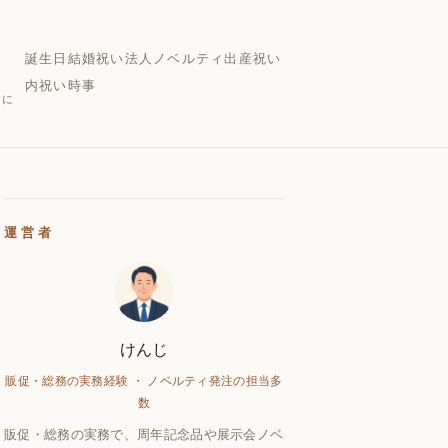
誕生日
結婚祝い
法人ノベルティ
出産祝い
内祝い
時事
的に
運営者
けんじ
販促・総務の実務経験 ・ ノベルティ発注の担当多
数
販促・総務の実務で、周年記念品や展示会ノベ