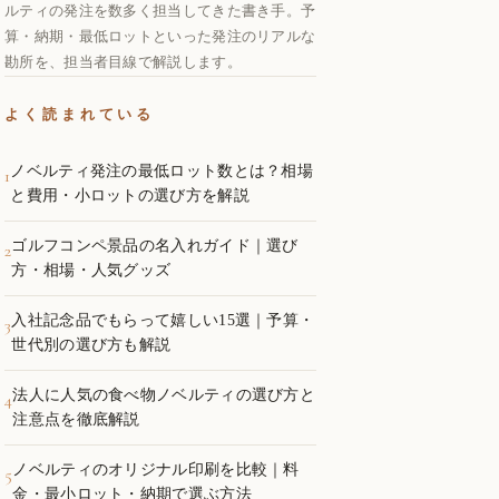
ルティの発注を数多く担当してきた書き手。予
算・納期・最低ロットといった発注のリアルな
勘所を、担当者目線で解説します。
よく読まれている
ノベルティ発注の最低ロット数とは？相場
1
と費用・小ロットの選び方を解説
ゴルフコンペ景品の名入れガイド｜選び
2
方・相場・人気グッズ
入社記念品でもらって嬉しい15選｜予算・
3
世代別の選び方も解説
法人に人気の食べ物ノベルティの選び方と
4
注意点を徹底解説
ノベルティのオリジナル印刷を比較｜料
5
金・最小ロット・納期で選ぶ方法