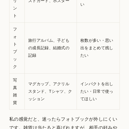
リ
ストカード、ポスター
い
ン
ト
フ
ォ
旅行アルバム、子ども
枚数が多い・思い
ト
の成長記録、結婚式の
出をまとめて残し
ブ
記録
たい
ッ
ク
写
マグカップ、アクリル
インパクトを出し
真
スタンド、Tシャツ、ク
たい・日常で使っ
雑
ッション
てほしい
貨
私の感覚だと、迷ったらフォトブックが外しにくい
です。雑貨は当たると喜ばれますが、相手の好みや