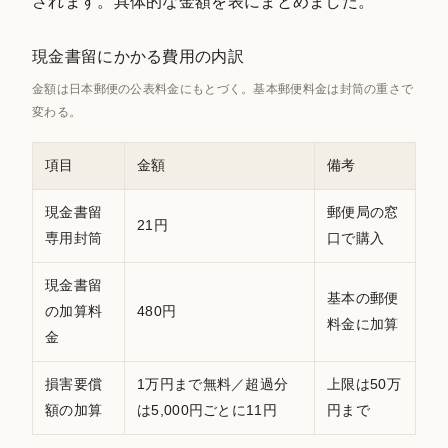
されます。具体的な金額を表にまとめました。
現金書留にかかる費用の内訳
金額は日本郵便の公表料金にもとづく。基本郵便料金は封筒の重さで
変わる。
項目
金額
備考
現金書留
郵便局の窓
21円
専用封筒
口で購入
現金書留
基本の郵便
の加算料
480円
料金に加算
金
損害要償
1万円まで無料／超過分
上限は50万
額の加算
は5,000円ごとに11円
円まで